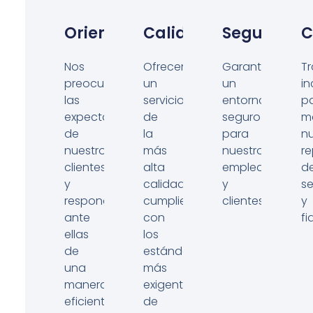
Orientación
Calidad
Seguridad
C
Nos
Ofrecemos
Garantizamos
T
preocupan
un
un
i
las
servicio
entorno
p
expectativas
de
seguro
m
de
la
para
n
nuestros
más
nuestros
r
clientes
alta
empleados
d
y
calidad,
y
s
respondemos
cumpliendo
clientes.
y
ante
con
fi
ellas
los
de
estándares
una
más
manera
exigentes
eficiente.
de